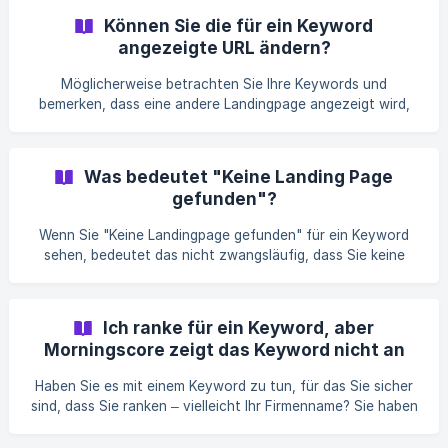
oder die Keywords eines Konkurrenten betrachten. Wenn
Können Sie die für ein Keyword
Sie „Alle Keywords“ für Ihre eigene Domain anzeigen, sehen
angezeigte URL ändern?
Sie nur „rank“. Dieser zeigt den rank, den Ih
Möglicherweise betrachten Sie Ihre Keywords und
bemerken, dass eine andere Landingpage angezeigt wird,
als die, die Sie bevorzugen oder glauben, dass sie
erscheinen sollte. Sie können die unter einem Keyword
angezeigte URL nicht manuell ändern. Die angezeigte URL
Was bedeutet "Keine Landing Page
ist diejenige, die bei der letzten Keyword-Aktualisierung
gefunden"?
(dies geschieht einmal täglich für verfolgte Keywords) die
bes
Wenn Sie "Keine Landingpage gefunden" für ein Keyword
sehen, bedeutet das nicht zwangsläufig, dass Sie keine
Seite haben, die mit diesem Keyword verknüpft ist. Es
bedeutet vielmehr, dass Morningscore keine Ihrer
Landingpages unter den Top 20 Suchergebnissen auf
Ich ranke für ein Keyword, aber
Google für dieses Keyword gefunden hat. Wenn die
Morningscore zeigt das Keyword nicht an
Position "-" anzeigt, wurde keine Ihrer Landingpages jemals
unter den
Haben Sie es mit einem Keyword zu tun, für das Sie sicher
sind, dass Sie ranken – vielleicht Ihr Firmenname? Sie haben
auf Google mit Ihrem eigenen Gerät, dem Ihres Bruders,
Ihrer Schwester und sogar ehemaligen Kollegen gesucht