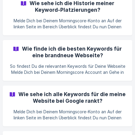
Wie sehe ich die Historie meiner
den Vorschlägen Wähle ein Zielland und/oder einen
Keyword-Platzierungen?
Keyword-Ordner, falls relevant Klicke auf Keywords
hinzufügen Hier findest du auch nochmal eine Anleitung
Melde Dich bei Deinem Morningscore-Konto an Auf der
Klicke auf den Button:
linken Seite im Bereich Überblick findest Du nun Deinen
Morningscore Wert Direkt darunter ist die Anzahl der
gefundenen Keywords bei Google zu sehen Klicke auf
Keywords ansehen Ändere den Datumsbereich in der
Wie finde ich die besten Keywords für
oberen rechten Ecke, falls relevant Prüfe den Reiter
eine brandneue Webseite?
Veränderungen für Informationen über den Verlauf der
Platzierungen in den Suchergebnissen Hier bekommst du
So findest Du die relevanten Keywords für Deine Webseite
Informationen zu Gestiegenen Keywords Gesu
Melde Dich bei Deinem Morningscore Account an Gehe in
den Bereich Keywords. Klicke auf den Reiter Keyword
Recherche. Gib in der Suchleiste unter Keyword Recherche
ein relevantes Keyword* ein. Klicke auf das Dropdown-
Wie sehe ich alle Keywords für die meine
Menü unter Land wählen, um Dein Zielgebiet zu definieren.
Website bei Google rankt?
Klicke auf Suchen, um eine Liste mit Keyword-Ideen zu
erhalten. *Dies kann jeder Begriff sein, der sich auf Dein
Melde Dich bei Deinem Morningscore-Konto an Auf der
Produkt oder D
linken Seite im Bereich Überblick findest Du nun Deinen
Morningscore Wert Direkt darunter ist die Anzahl der
gefundenen Keywords bei Google zu sehen Klicke auf