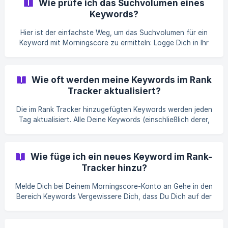
Wie prüfe ich das Suchvolumen eines
manchmal anders aussieht als das, was Du bei der
Keywords?
Recherche nach den Keywords in Google findest. Dies
sollte aber normalerweise keine Probleme darstellen. Falls
Hier ist der einfachste Weg, um das Suchvolumen für ein
es jedoch zu starken Differenzen kommt, kontaktiere uns
Keyword mit Morningscore zu ermitteln: Logge Dich in Ihr
gerne im Chat.
Morningscore-Konto ein Gehe zum Abschnitt Keywords.
Klicke auf die Registerkarte Keyword-Recherche. Gib ein
Stichwort in die Suchleiste ein Wähle ein Zielland Klicke auf
Wie oft werden meine Keywords im Rank
Suchen. Finde das Suchvolumen in der Spalte
Tracker aktualisiert?
Suchanfragen/Mo
Die im Rank Tracker hinzugefügten Keywords werden jeden
Tag aktualisiert. Alle Deine Keywords (einschließlich derer,
die Du nicht aktiv verfolgst) werden nicht täglich
aktualisiert.
Wie füge ich ein neues Keyword im Rank-
Tracker hinzu?
Melde Dich bei Deinem Morningscore-Konto an Gehe in den
Bereich Keywords Vergewissere Dich, dass Du Dich auf der
Registerkarte Rank-Tracker befindest Klicke auf den Button
Keywords hinzufügen auf der rechten Seite Gib Dein
Keyword in das leere Feld ein oder nutze ein Keyword aus