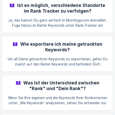
Landingpage gefunden werden Bitte beachte: Falls du
Ist es möglich, verschiedene Standorte
stattdessen alle Keywords für die Du bei Google gefunden
im Rank Tracker zu verfolgen?
wirst betrachten willst, dann findest Du die
entsprechenden Informationen in folgendem [Artikel]
Ja, das kannst Du ganz einfach in Morningscore einstellen.
(/de/article/wie-sehe-ich-alle-keywor
Füge hierzu im Reiter Keywords unter Rank-Tracker ein
neues Keyword hinzu und wähle statt "Ganz Deutschland"
den gewünschten Standort aus.
Wie exportiere ich meine getrackten
Keywords?
Um all Deine getrackten Keywords zu exportieren, gehst Du
zuerst auf den Reiter Keywords und befindest Dich
daraufhin im Keyword-Rank-Tracker. Nach einem Klick auf
den Button "Als CSV-Format exportieren" gibt es die
Möglichkeit die Daten entweder im Format von Microsoft
Was ist der Unterschied zwischen
Excel oder Open Office/andere herunterzuladen.
"Rank" und "Dein Rank"?
Anschließend findest Du die Liste in Deinen Downloads und
kannst diese entsprechend der verschiedenen Spalten
Wenn Sie Ihre eigenen und die Keywords Ihrer Konkurrenten
(Keyword, Searched, Rank, Traffic etc.) filtern und analysi
unter „Alle Keywords“ analysieren, sehen Sie entweder nur
„rank“ oder sowohl „rank“ als auch „dein rank“. Der
Unterschied hängt davon ab, ob Sie Ihre eigenen Keywords