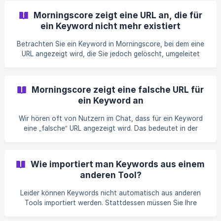
und bestätigt, dass Ihre Website in den Suchergebnissen
Morningscore zeigt eine URL an, die für
erscheint. Ja, das ist wahrscheinlich korrekt. Aber warum
ein Keyword nicht mehr existiert
wird es in Morningscore nicht angezeigt, obwohl Ihre Seite
für dieses Keyword rankt? Der Grund ist einfach: Wir sind
Betrachten Sie ein Keyword in Morningscore, bei dem eine
auf Datenanbieter angewiesen, die Date
URL angezeigt wird, die Sie jedoch gelöscht, umgeleitet
oder anderweitig entfernt haben? Morningscore bezieht
seine Daten aus den Google-Suchergebnissen (SERP). Wenn
Sie eine Seite gelöscht haben und Morningscore die URL
Morningscore zeigt eine falsche URL für
weiterhin für ein oder mehrere Keywords anzeigt, liegt das
ein Keyword an
daran, dass die Seite noch in den Google-Suchergebnissen
erscheint und die in Morningscore angezeigte Position hält.
Wir hören oft von Nutzern im Chat, dass für ein Keyword
Außerdem hat keine Ihrer anderen Landingpage
eine „falsche“ URL angezeigt wird. Das bedeutet in der
Regel, dass eine andere URL angezeigt wird als die, von der
der Nutzer glaubt, dass sie ranken sollte und die er
versucht hat, zu optimieren. || Morningscore zeigt immer
Wie importiert man Keywords aus einem
die Landingpage mit dem besten Rank zum Zeitpunkt der
anderen Tool?
letzten Keyword-Aktualisierung an. Es gibt zwei Faktoren,
die Sie berücksichtigen oder untersuchen sollten: Wann
Leider können Keywords nicht automatisch aus anderen
wurde das Keyword zuletzt aktualisiert?
Tools importiert werden. Stattdessen müssen Sie Ihre
Keywords aus dem anderen Tool in Excel, Google Sheets