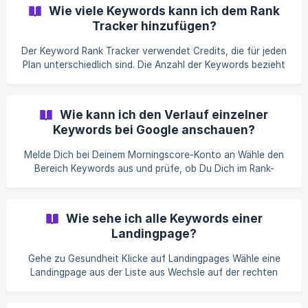
Keywords ansehen Ändere den Datumsbereich in der
Wie viele Keywords kann ich dem Rank
oberen rechten Ecke, falls relevant Anschließend kannst Du
Tracker hinzufügen?
die Keywords auch exportieren Bitte beachte: Falls Du all
Deine getrackten Keywords exportieren willst, lies gerne
Der Keyword Rank Tracker verwendet Credits, die für jeden
folgenden [Artikel](/de
Plan unterschiedlich sind. Die Anzahl der Keywords bezieht
sich dabei auf die gebuchte Suite und nicht auf die
einzelnen Webseiten und Projekte. Derzeit sind die Grenzen
wie folgt: Unsere Keyword-Pakete Lite: 100 Keywords
Wie kann ich den Verlauf einzelner
Business: 500 Keywords Pro: 2.000 Keywords Premium:
Keywords bei Google anschauen?
5.000 Keywords Wenn Du mehr als 5000 Keywords
benötigst oder Dir einen komplett maßgeschneiderten Plan
Melde Dich bei Deinem Morningscore-Konto an Wähle den
wünschst, kannst Du Dich mit uns in Verbindung setze
Bereich Keywords aus und prüfe, ob Du Dich im Rank-
Tracker befindest Klicke in der Liste mit allen Keywords auf
die drei Punkte auf der rechten Seite in der Spalte
Massnahmen Hier hast Du anschließend verschiedene
Wie sehe ich alle Keywords einer
Optionen (siehe unten), bei denen Du Keyword-Verlauf
Landingpage?
auswählst Ändere den Datumsbereich in der oberen
rechten Ecke, falls du einen anderen Zeitraum betrachten
Gehe zu Gesundheit Klicke auf Landingpages Wähle eine
willst Optionen für einzelne Keywords
Landingpage aus der Liste aus Wechsle auf der rechten
Seite von Problemen zu Keywords Anschließend werden in
einer Liste alle Keywords aufgelistet, die für die