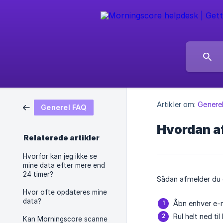
Artikler om:
Genere
Generel FAQ
Hvordan af
Relaterede artikler
Hvorfor kan jeg ikke se
mine data efter mere end
24 timer?
Sådan afmelder du d
Hvor ofte opdateres mine
data?
Åbn enhver e-m
Rul helt ned ti
Kan Morningscore scanne