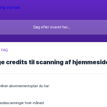
l FAQ
 credits til scanning af hjemmeside
vilken abonnementsplan du har:
sidescanninger hver måned