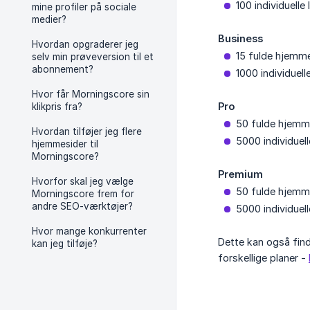
100 individuell
mine profiler på sociale
medier?
Business
Hvordan opgraderer jeg
15 fulde hjemm
selv min prøveversion til et
abonnement?
1000 individuel
Hvor får Morningscore sin
Pro
klikpris fra?
50 fulde hjemm
Hvordan tilføjer jeg flere
5000 individuel
hjemmesider til
Morningscore?
Premium
Hvorfor skal jeg vælge
50 fulde hjemm
Morningscore frem for
andre SEO-værktøjer?
5000 individuel
Hvor mange konkurrenter
Dette kan også find
kan jeg tilføje?
forskellige planer -