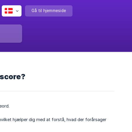
Gå til hjemmeside
gscore?
eord.
hvilket hjælper dig med at forstå, hvad der forårsager