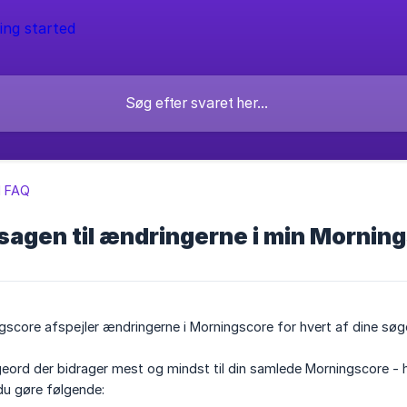
l FAQ
sagen til ændringerne i min Mornin
score afspejler ændringerne i Morningscore for hvert af dine søg
øgeord der bidrager mest og mindst til din samlede Morningscore - 
du gøre følgende: